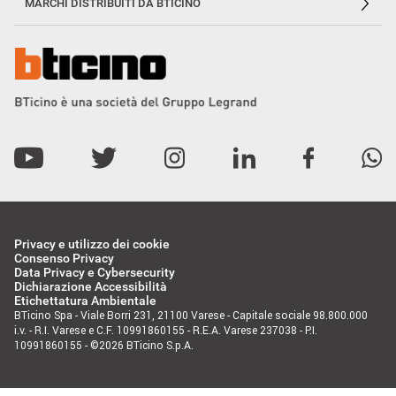
MARCHI DISTRIBUITI DA BTICINO
Privacy e utilizzo dei cookie
Consenso Privacy
Data Privacy e Cybersecurity
Dichiarazione Accessibilità
Etichettatura Ambientale
BTicino Spa - Viale Borri 231, 21100 Varese - Capitale sociale 98.800.000
i.v. - R.I. Varese e C.F. 10991860155 - R.E.A. Varese 237038 - P.I.
10991860155 - ©2026 BTicino S.p.A.