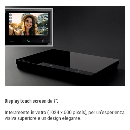
Image
I
Display touch screen da 7”.
Ca
Interamente in vetro (1024 x 600 pixels), per un’esperienza
Pe
visiva superiore e un design elegante.
as