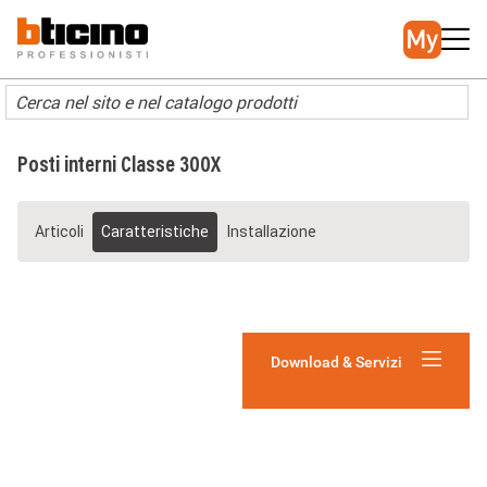
Salta
Main
al
navigation
contenuto
principale
Posti interni Classe 300X
Articoli
Caratteristiche
Installazione
Download & Servizi