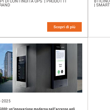
PI DI CONTINUITÀ UPS
| PRODOTTI
BTICIN
GRAND
| SMAR
Scopri di più
3-2025
5000: un'innovazione moderna nell'accesso agli