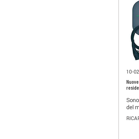
10-0
Nuove 
reside
Sono 
del m
impi
RICA
dispo