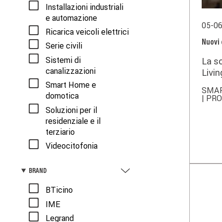
Installazioni industriali
e automazione
05-0
Ricarica veicoli elettrici
Nuovi
Serie civili
Sistemi di
La s
canalizzazioni
Livin
coma
Smart Home e
SMA
domotica
| PR
Soluzioni per il
residenziale e il
terziario
Videocitofonia
BRAND
BTicino
IME
Legrand