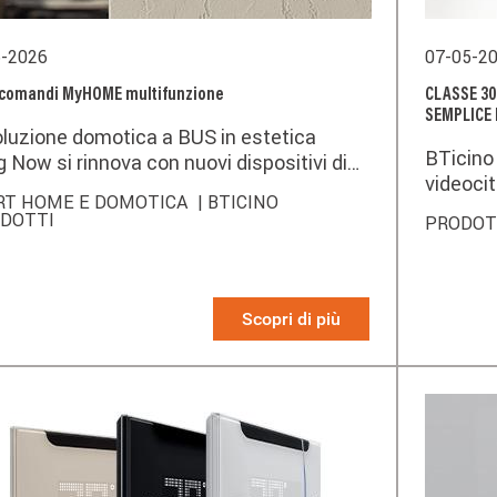
6-2026
07-05-2
 comandi MyHOME multifunzione
CLASSE 30
SEMPLICE 
oluzione domotica a BUS in estetica
BTicino 
g Now si rinnova con nuovi dispositivi di
videocit
ndo.
RT HOME E DOMOTICA
| BTICINO
generaz
ODOTTI
PRODO
contemp
un’espe
intuitiva
Scopri di più