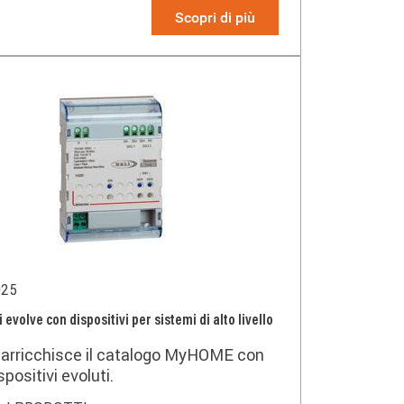
er chi desidera trasformare i dati
Scopri di più
 azioni concrete per il comfort e
enza domestica.
025
evolve con dispositivi per sistemi di alto livello
 arricchisce il catalogo MyHOME con
spositivi evoluti.