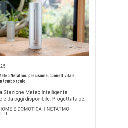
025
Meteo Netatmo: precisione, connettività e
in tempo reale
a Stazione Meteo Intelligente
 è da oggi disponibile. Progettata per
 un monitoraggio ambientale avanzato,
HOME E DOMOTICA
| NETATMO
sensori ad alta precisione, connettività
TTI
 e compatibilità con i sistemi Smart
na soluzione modulare e scalabile,