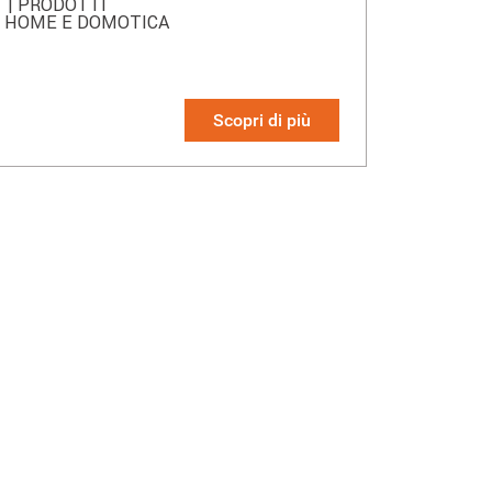
O
| PRODOTTI
T HOME E DOMOTICA
Scopri di più