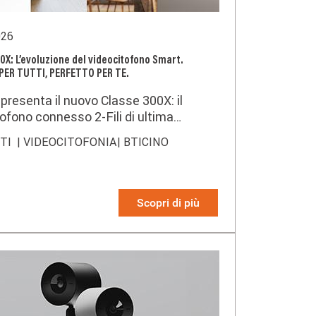
026
0X: L’evoluzione del videocitofono Smart.
PER TUTTI, PERFETTO PER TE.
presenta il nuovo Classe 300X: il
ofono connesso 2-Fili di ultima
ione che unisce design
TTI
| VIDEOCITOFONIA
| BTICINO
oraneo, tecnologia avanzata e
rienza d’uso ancora più semplice e
.
Scopri di più