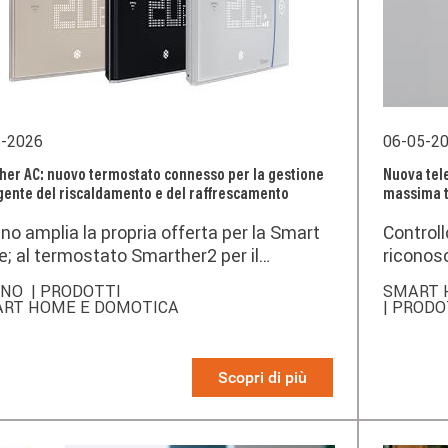
5-2026
06-05-2
er AC: nuovo termostato connesso per la gestione
Nuova tel
igente del riscaldamento e del raffrescamento
massima t
no amplia la propria offerta per la Smart
Controll
; al termostato Smarther2 per il
riconos
aldamento si affianca
installa
CINO
| PRODOTTI
SMART 
ther AC, il nuovo termostato connesso
ART HOME E DOMOTICA
| PRODO
ettato per gestire in modo semplice,
so e intuitivo i sistemi di riscaldamento e
rescamento domestico con Condizionatori
Scopri di più
 coil.