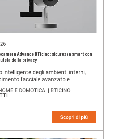
026
ecamera Advance BTicino: sicurezza smart con
utela della privacy
o intelligente degli ambienti interni,
cimento facciale avanzato e
zione flessibile.
HOME E DOMOTICA
| BTICINO
TTI
Scopri di più