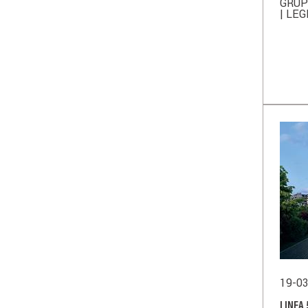
GRUP
| LE
19-0
LINEA 