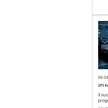
09-0
UPS K
Il nu
proge
19’’.