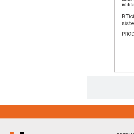
edifi
BTici
siste
5000
PRO
utilizza
trasf
multi
per 
resid
Paginazione
Footer
Menu