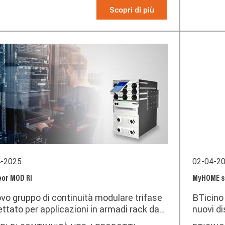
ideale p
Scopri di più
meteo in
l’effici
4-2025
02-04-2
eor MOD RI
MyHOME si 
ovo gruppo di continuità modulare trifase
BTicino
ttato per applicazioni in armadi rack da
nuovi di