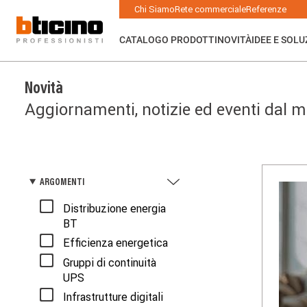
Salta
Main
Chi Siamo
Rete commerciale
Referenze
al
navigation
contenuto
principale
CATALOGO PRODOTTI
NOVITÀ
IDEE E SOLU
Novità
Aggiornamenti, notizie ed eventi dal mo
ARGOMENTI
Distribuzione energia
BT
Efficienza energetica
Gruppi di continuità
UPS
Infrastrutture digitali