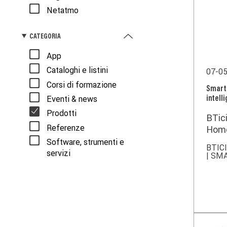
Netatmo
CATEGORIA
App
Cataloghi e listini
07-0
Corsi di formazione
Smarth
Eventi & news
intell
Prodotti
BTici
Referenze
Home
risc
Software, strumenti e
BTI
Smar
servizi
| SM
prog
preci
raff
e Fan