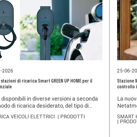
2-2026
25-06-2
stazioni di ricarica Smart GREEN UP HOME per il
Stazione 
nziale
controllo 
disponibili in diverse versioni a seconda
La nuov
odo di ricarica desiderato, del tipo di
Netatmo
anto (monofase o trifase) e della potenza
offrire
RICA VEICOLI ELETTRICI
| PRODOTTI
SMART 
nibile.
integra 
| PRODO
wireless
Home. U